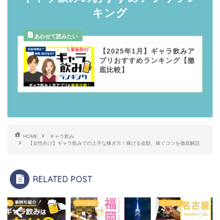
キング
【2025年1月】ギャラ飲みア
プリおすすめランキング【徹
底比較】
HOME
ギャラ飲み
【女性向け】ギャラ飲みでの上手な稼ぎ方！稼げる金額、稼ぐコツを徹底解説
RELATED POST
ラ飲み
ギャラ飲み
ギャラ飲み