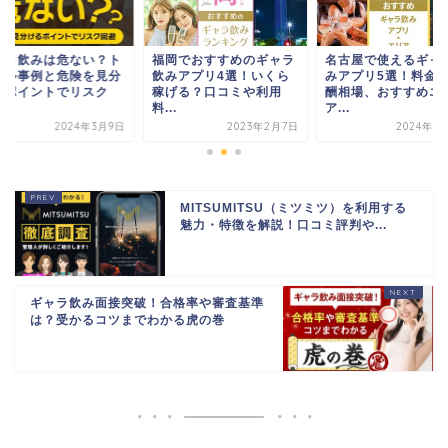
ャラ飲みは危ない？ト
福岡でおすすめのギャラ
名古屋で使えるギャ
ブル事例と危険を見分
飲みアプリ4選！いくら
みアプリ5選！料金
るポイントでリスク
稼げる？口コミや利用
酬相場、おすすめエ
.
料...
ア...
2024年3月9日
2023年2月7日
2024年5
MITSUMITSU（ミツミツ）を利用する
魅力・特徴を解説！口コミ評判や...
ギャラ飲み面接突破！合格率や審査基準
は？受かるコツまでわかる虎の巻