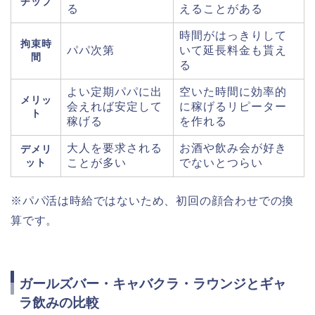
チップ
る
えることがある
時間がはっきりして
拘束時
パパ次第
いて延長料金も貰え
間
る
よい定期パパに出
空いた時間に効率的
メリッ
会えれば安定して
に稼げるリピーター
ト
稼げる
を作れる
大人を要求される
お酒や飲み会が好き
デメリ
ット
ことが多い
でないとつらい
※パパ活は時給ではないため、初回の顔合わせでの換
算です。
ガールズバー・キャバクラ・ラウンジとギャ
ラ飲みの比較