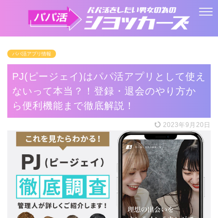
パパ活アプリ情報
PJ(ピージェイ)はパパ活アプリとして使え
ないって本当？！登録・退会のやり方か
ら便利機能まで徹底解説！
2023年9月20日