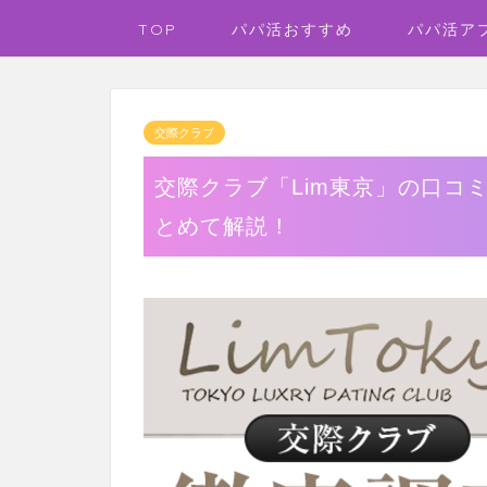
TOP
パパ活おすすめ
パパ活ア
交際クラブ
交際クラブ「Lim東京」の口コ
とめて解説！