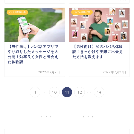
パパ活攻略記事
パパ活攻略記事
【男性向け】パパ活アプリで
【男性向け】私のパパ活体験
やり取りしたメッセージを大
談！きっかけや実際に出会え
公開！効率良く女性と出会え
た方法を教えます
た体験談
2022年7月28日
2022年7月27日
...
...
1
10
11
12
14