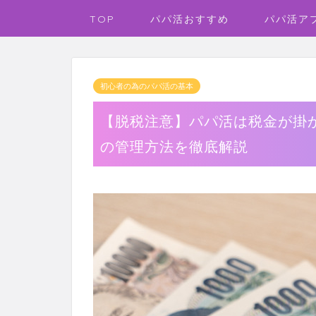
TOP
パパ活おすすめ
パパ活ア
初心者の為のパパ活の基本
【脱税注意】パパ活は税金が掛
の管理方法を徹底解説