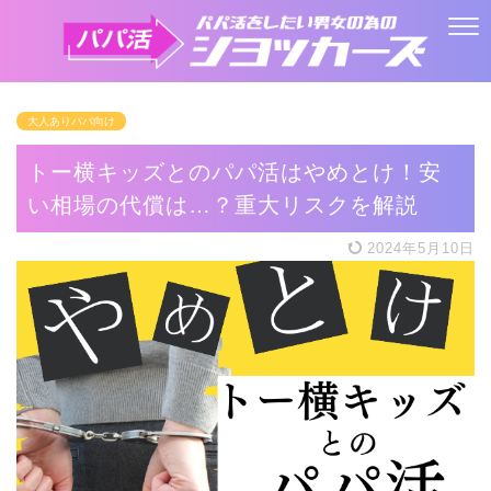
大人ありパパ向け
トー横キッズとのパパ活はやめとけ！安
い相場の代償は…？重大リスクを解説
2024年5月10日