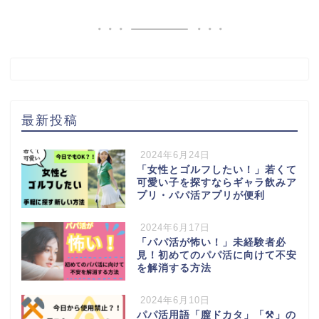
最新投稿
2024年6月24日
「女性とゴルフしたい！」若くて
可愛い子を探すならギャラ飲みア
プリ・パパ活アプリが便利
2024年6月17日
「パパ活が怖い！」未経験者必
見！初めてのパパ活に向けて不安
を解消する方法
2024年6月10日
パパ活用語「膣ドカタ」「⚒️」の