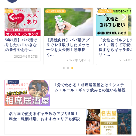
活攻略記事
パパ活攻略記事
ギャラ飲み
2025年1月】パパ活で
【男性向け】パパ活アプ
「女性とゴルフした
人ありしたい！いきな
リでやり取りしたメッセ
い！」若くて可愛い
人の条件やお手...
ージを大公開！効率良
探すならギャラ飲み
く...
リ・...
2022年6月27日
2022年7月28日
2024年6月
1分でわかる！相席居酒屋とは？システ
ム・ルール・ギャラ飲みとの違いを解説
名古屋で使えるギャラ飲みアプリ5選！
料金・報酬相場、おすすめエリアも解説