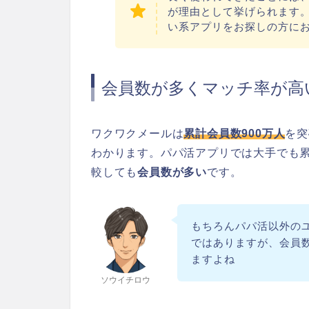
が理由として挙げられます
い系アプリをお探しの方に
会員数が多くマッチ率が高
ワクワクメールは
累計会員数900万人
を突
わかります。パパ活アプリでは大手でも累
較しても
会員数が多い
です。
もちろんパパ活以外の
ではありますが、会員
ますよね
ソウイチロウ