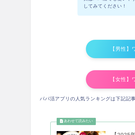
してみてください！
【男性】
【女性】
パパ活アプリの人気ランキングは下記記
【202