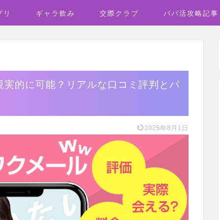
プリ
ギャラ飲み
交際クラブ
パパ活攻略記事
現実的に可能？リアルな口コミ評判とパ
2025年8月1日