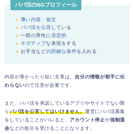
パパ活のNGプロフィール
薄い内容・短文
パパ活を公言
している
一部の男性に
否定的
ネガティブ
な表現をする
お手当などの
詳細な条件
を入れる
内容が薄かったり短い文章は、
自分の情報が相手に伝
わらない
ので注意が必要です。
また、パパ活を承認しているアプリやサイトでない限
り
パパ活を公言してはいけません。
運営にパパ活募集
をしていることがバレると、
アカウント停止
や
強制退
会
などの処分を受けることになります。